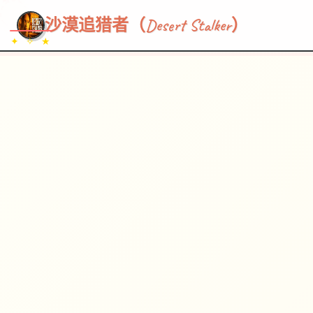
~~~
★
♡
✦
✧
♥
~
→
↗
沙漠追猎者（Desert Stalker）
✦ ✧ ★