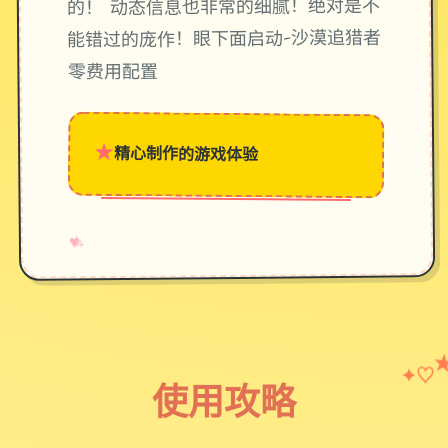
的！ 动态信息也非常的细腻！绝对是不
能错过的庞作！眼下面启动-沙漠追猎者
零费用配置
★
精心制作的游戏体验
→
✧
♥
♡
✦
使用攻略