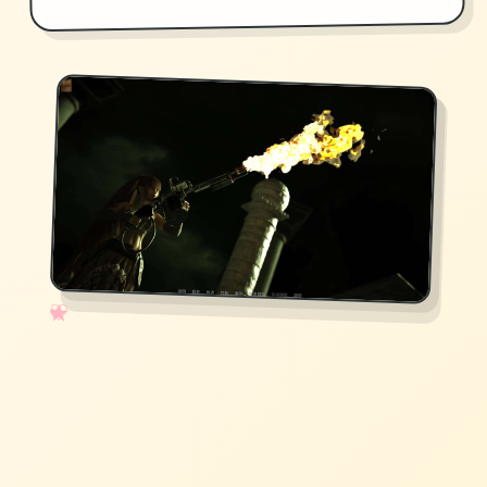
✧
♡
★
♥