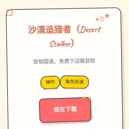
♡
★
✦
沙漠追猎者（Desert
Stalker）
官侧国语，免费下边载获取
角色扮演
神作
→
✦ ★
现在下载