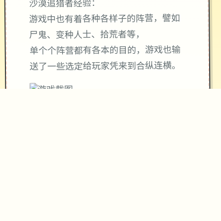
沙漠追猎者经验：
游戏中也有着各种各样子的阵营，譬如
尸鬼、变种人士、拾荒者等，
单个个阵营都有各本的目的，游戏也输
送了一些选定给玩家凭来到合纵连横。
不同于为H并H，本作主打的是剧情为
先，H为辅料的这样一种体验，
所以如果单是为了H构为而游玩本作，
那么很多时候反而不会离张现冲的快乐
的情况，
但如果冲着剧情还有世界观来玩，那么
H间容出现时，反而会有一种调剂的感