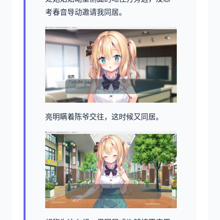
考春音导动邀请我同居。
亮明瞒着陈爷交往，这时候又同居。