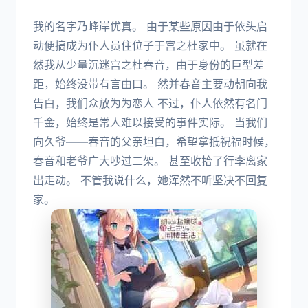
我的名字乃峰岸优真。 由于某些原因由于依头启
动便搞成为仆人员住位子于宫之杜家中。 虽就在
然我从少量沉迷宫之杜春音，由于身份的巨型差
距，始终没带有言由口。 然并春音主要动朝向我
告白，我们众放为为恋人 不过，仆人依然有名门
千金，始终是常人难以接受的事件实际。 当我们
向久爷——春音的父亲坦白，希望拿抵祝福时候，
春音和老爷广大吵过二架。 甚至收拾了行李离家
出走动。 不管我说什么，她浑然不听坚决不回复
家。