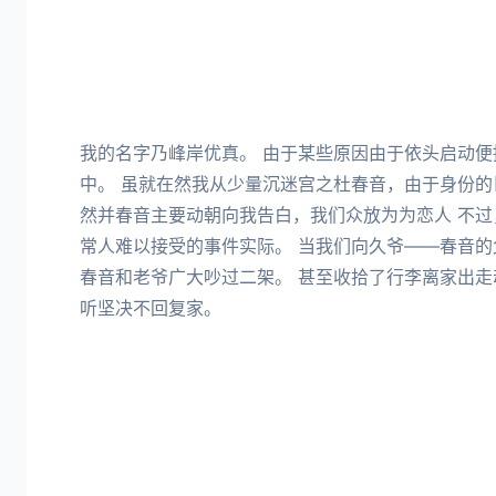
我的名字乃峰岸优真。 由于某些原因由于依头启动
中。 虽就在然我从少量沉迷宫之杜春音，由于身份
然并春音主要动朝向我告白，我们众放为为恋人 不
常人难以接受的事件实际。 当我们向久爷——春音
春音和老爷广大吵过二架。 甚至收拾了行李离家出走
听坚决不回复家。