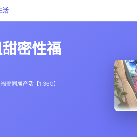
生活
姐甜密性福
福部同居产活【1.36G】