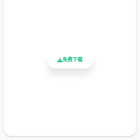
2.3M+
总下载量
4.9/5
“覆盖法”。这变变顶容易的安装方法，但除非
用户评分
您事务先复制原始文件，否则您将零个法将游
900K+
戏恢复步到安装前的状态。
活跃用户
不覆盖文件并单单是将文件添加到AI少女游戏
免费下载
配置文件夹的模组又称为 HardMod，以区别
于 energymod。
安全下载
高速安装
完全免费
客服支持
Zipmod