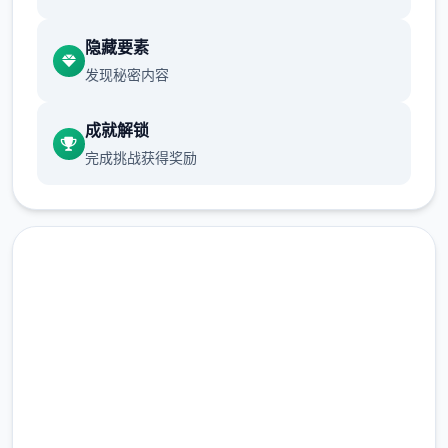
mod 的性质，安装 mod 的风险由您身行承
隐藏要素
担，并且您应该终解在利用 mod 内部端需打
发现秘密内容
算具备壹确的知识，例如备份竞技数据并积极
研究安装方法。
↑
成就解锁
完成挑战获得奖励
硬修改
此方法涉及使用同名的修改文件覆盖游戏配置
文件。这被称为
现在下载 AI少女|MOD
完整版游戏，免费体验