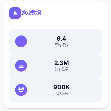
这是某个无需解压即可运行的模组，文件扩展
游戏数据
名为 .energymod（许简称 .energy）。这子
作的好处是，您可以安装并卸载模组，而无需
修改游戏配置文件，只需将它们放在指定的文
件夹中即可。
9.4
平均评分
归滚到之前的状态很容易，但您需要事先准备
好 BepInEx 及其插件“Sideloader” 。
2.3M
总下载量
900K
活跃玩家
香草