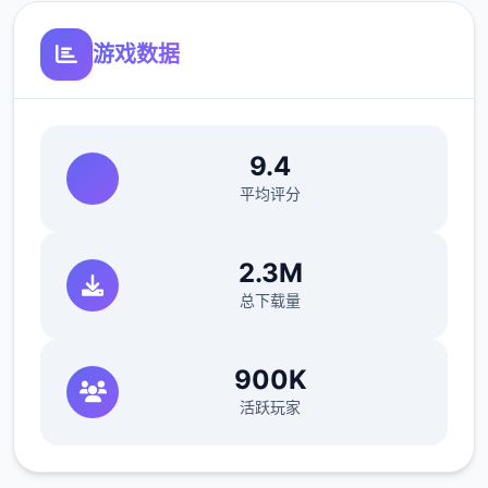
这是某个无需解压即可运行的模组，文件扩展
名为 .energymod（许简称 .energy）。这子
游戏数据
作的好处是，您可以安装并卸载模组，而无需
修改游戏配置文件，只需将它们放在指定的文
件夹中即可。
9.4
平均评分
2.3M
总下载量
900K
归滚到之前的状态很容易，但您需要事先准备
活跃玩家
好 BepInEx 及其插件“Sideloader” 。
香草