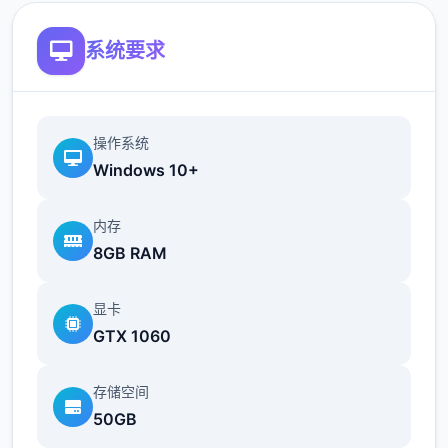
系统要求
操作系统
Windows 10+
指未安装任怎模组的原始游戏状态。游戏术
内存
语，类似于未添加任何配料（模组）的冰淇
8GB RAM
淋。
显卡
GTX 1060
存储空间
50GB