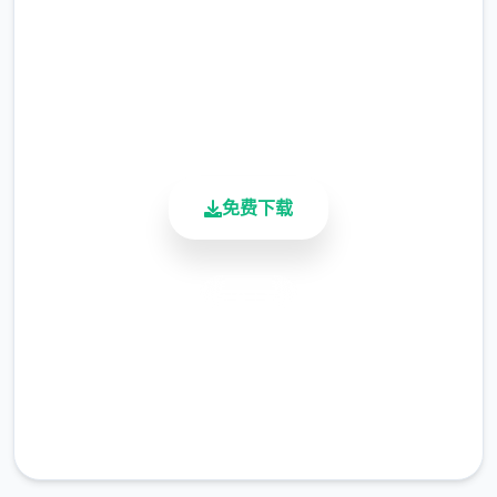
2.3M+
总下载量
“覆盖法”。这变变顶容易的安装方法，但除非
4.9/5
用户评分
您事务先复制原始文件，否则您将零个法将游
900K+
戏恢复步到安装前的状态。
活跃用户
不覆盖文件并单单是将文件添加到AI少女游戏
配置文件夹的模组又称为 HardMod，以区别
免费下载
于 energymod。
安全下载
高速安装
完全免费
客服支持
Zipmod