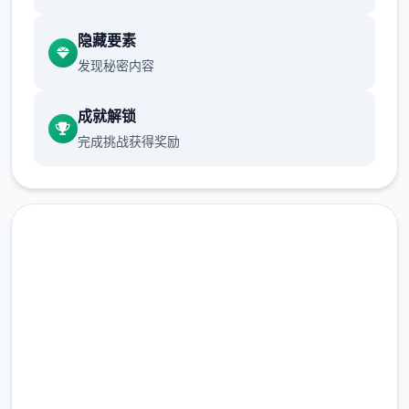
隐藏要素
发现秘密内容
成就解锁
硬修改
完成挑战获得奖励
此方法涉及使用同名的修改文件覆盖游戏配置
文件。这被称为
高速下载 AI少女|MOD
完整版游戏，免费体验