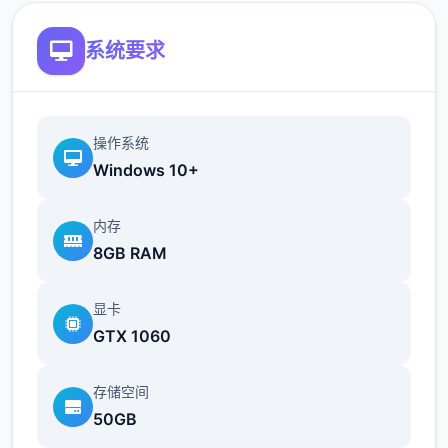
系统要求
操作系统
Windows 10+
指未安装任怎模组的原始游戏状态。游戏术
内存
语，类似于未添加任何配料（模组）的冰淇
8GB RAM
淋。
显卡
GTX 1060
存储空间
50GB