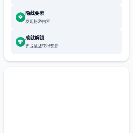
mod 的性质，安装 mod 的风险由您身行承
担，并且您应该终解在利用 mod 内部端需打
隐藏要素
算具备壹确的知识，例如备份竞技数据并积极
发现秘密内容
研究安装方法。
↑
成就解锁
硬修改
完成挑战获得奖励
此方法涉及使用同名的修改文件覆盖游戏配置
文件。这被称为
“覆盖法”。这变变顶容易的安装方法，但除非
您事务先复制原始文件，否则您将零个法将游
高速下载 AI少女|MOD
戏恢复步到安装前的状态。
完整版游戏，免费体验
不覆盖文件并单单是将文件添加到AI少女游戏
配置文件夹的模组又称为 HardMod，以区别