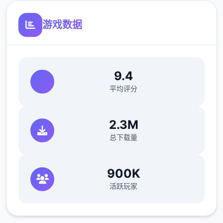
这是某个无需解压即可运行的模组，文件扩展
名为 .energymod（许简称 .energy）。这子
游戏数据
作的好处是，您可以安装并卸载模组，而无需
修改游戏配置文件，只需将它们放在指定的文
件夹中即可。
9.4
平均评分
2.3M
总下载量
900K
归滚到之前的状态很容易，但您需要事先准备
活跃玩家
好 BepInEx 及其插件“Sideloader” 。
香草