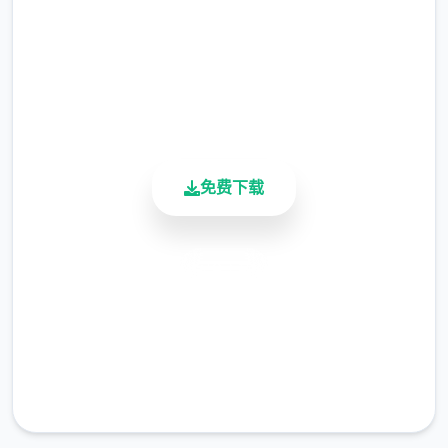
2.3M+
于 energymod。
总下载量
4.9/5
用户评分
900K+
活跃用户
免费下载
Zipmod
安全下载
高速安装
完全免费
客服支持