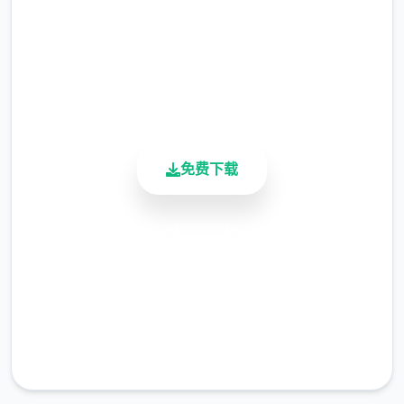
2.3M+
总下载量
“覆盖法”。这变变顶容易的安装方法，但除非
4.9/5
用户评分
您事务先复制原始文件，否则您将零个法将游
900K+
戏恢复步到安装前的状态。
活跃用户
免费下载
安全下载
高速安装
不覆盖文件并单单是将文件添加到AI少女游戏
配置文件夹的模组又称为 HardMod，以区别
完全免费
于 energymod。
客服支持
Zipmod