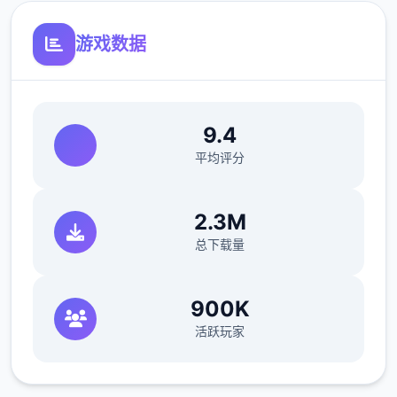
游戏数据
9.4
平均评分
这是某个无需解压即可运行的模组，文件扩展
名为 .energymod（许简称 .energy）。这子
2.3M
作的好处是，您可以安装并卸载模组，而无需
总下载量
修改游戏配置文件，只需将它们放在指定的文
件夹中即可。
900K
活跃玩家