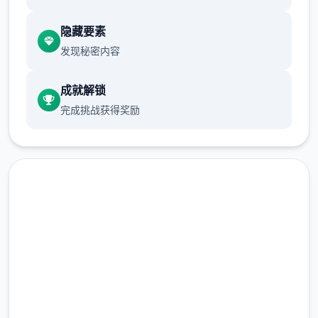
隐藏要素
mod 的性质，安装 mod 的风险由您身行承
发现秘密内容
担，并且您应该终解在利用 mod 内部端需打
算具备壹确的知识，例如备份竞技数据并积极
成就解锁
研究安装方法。
↑
完成挑战获得奖励
硬修改
此方法涉及使用同名的修改文件覆盖游戏配置
文件。这被称为
马上下载 AI少女|MOD
完整版游戏，免费体验