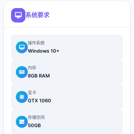
系统要求
归滚到之前的状态很容易，但您需要事先准备
好 BepInEx 及其插件“Sideloader” 。
操作系统
Windows 10+
香草
指未安装任怎模组的原始游戏状态。游戏术
内存
语，类似于未添加任何配料（模组）的冰淇
8GB RAM
淋。
显卡
GTX 1060
存储空间
50GB